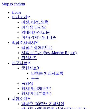
Skip to content
Home
재단소개
미션, 비전, 연혁
이사장 인사말
역대이사장/고문
이사(약력)-가나다순
백남준갤럭시
백남준 생애(연보)
사후 보고서 (Post-Mortem Report)
관련사진
연구자료
문헌자료
단행본 & 전시도록
논문
동영상
전시연보(개인전)
전시연보(그룹전)
사업소개
백남준 100주년 기념사업
백남준 작품 목록화 사업 (2013 ~ 2014)